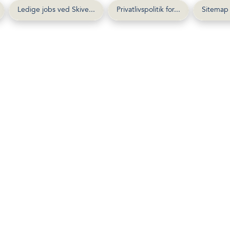
Ledige jobs ved Skive...
Privatlivspolitik for...
Sitemap 